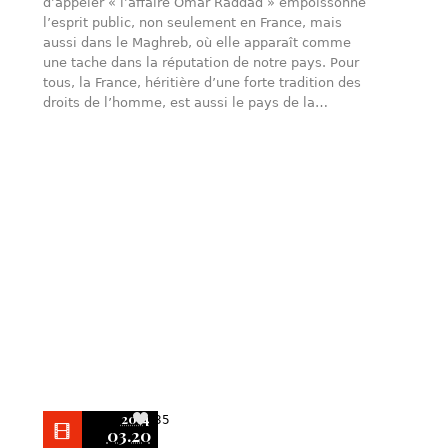
d’appeler « l’affaire Omar Raddad » empoissonne
l’esprit public, non seulement en France, mais
aussi dans le Maghreb, où elle apparaît comme
une tache dans la réputation de notre pays. Pour
tous, la France, héritière d’une forte tradition des
droits de l’homme, est aussi le pays de la…
2014
35
03.20