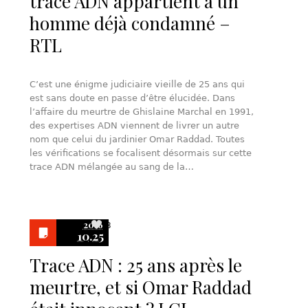
trace ADN appartient à un
homme déjà condamné –
RTL
C’est une énigme judiciaire vieille de 25 ans qui
est sans doute en passe d’être élucidée. Dans
l’affaire du meurtre de Ghislaine Marchal en 1991,
des expertises ADN viennent de livrer un autre
nom que celui du jardinier Omar Raddad. Toutes
les vérifications se focalisent désormais sur cette
trace ADN mélangée au sang de la…
2016
3
10.25
Trace ADN : 25 ans après le
meurtre, et si Omar Raddad